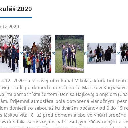
kuláš 2020
.12.2020
4.12. 2020 sa v našej obci konal Mikuláš, ktorý bol tent
ovič) chodil po domoch na koči, za čo Marošovi Kurpašovi a 
vojimi pomocníkmi čertom (Denisa Hajková) a anjelom (Chant
ám. Príjemná atmosféra bola dotvorená vianočnými pesni
lom doniesli so sebou až ku dverám občanov od 0 do 15 rok
s láskou vítali či už pred domom alebo vo vnútri srdečne
vská vďaka samozrejme patrí všetkým zúčastneným a verí