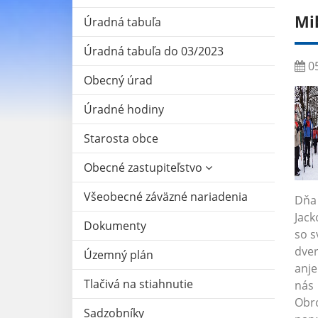
Mi
Úradná tabuľa
Úradná tabuľa do 03/2023
05
Obecný úrad
Úradné hodiny
Starosta obce
Obecné zastupiteľstvo
Všeobecné záväzné nariadenia
Dňa 
Jack
Dokumenty
so s
dver
Územný plán
anje
Tlačivá na stiahnutie
nás 
Obro
Sadzobníky