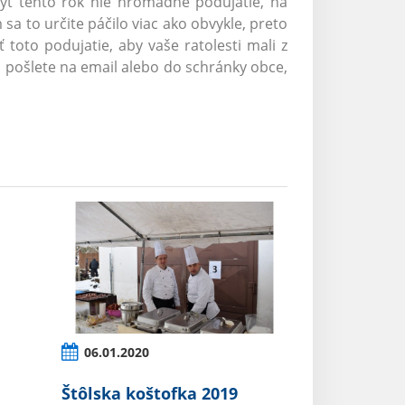
byť tento rok nie hromadné podujatie, na
sa to určite páčilo viac ako obvykle, preto
toto podujatie, aby vaše ratolesti mali z
 a pošlete na email alebo do schránky obce,
06.01.2020
Štôlska koštofka 2019