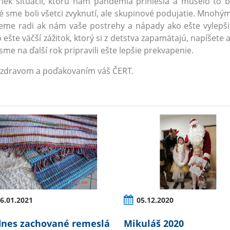
iek situácii, ktorú nám pandémia priniesla a muselo to 
é sme boli všetci zvyknutí, ale skupinové podujatie. Mnohým 
me radi ak nám vaše postrehy a nápady ako ešte vylepšiť 
 ešte väčší zážitok, ktorý si z detstva zapamätajú, napíšete
sme na ďalší rok pripravili ešte lepšie prekvapenie.
ozdravom a poďakovaním váš ČERT.
6.01.2021
05.12.2020
nes zachované remeslá
Mikuláš 2020