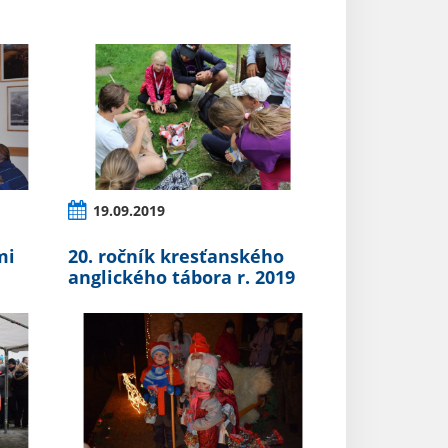
19.09.2019
mi
20. ročník kresťanského
anglického tábora r. 2019