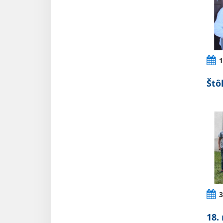
1
Štô
3
18.