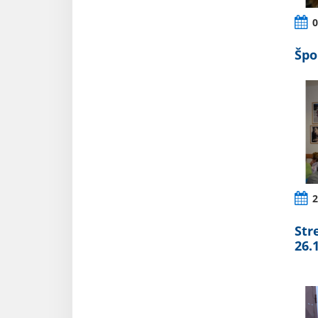
0
Špo
2
Str
26.