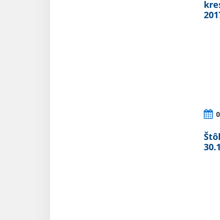
kre
201
0
Štô
30.