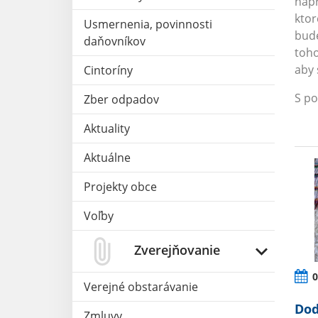
napr
ktor
Usmernenia, povinnosti
bude
daňovníkov
toho
aby 
Cintoríny
S p
Zber odpadov
Aktuality
Aktuálne
Projekty obce
Voľby
Zverejňovanie
0
Verejné obstarávanie
Dod
Zmluvy