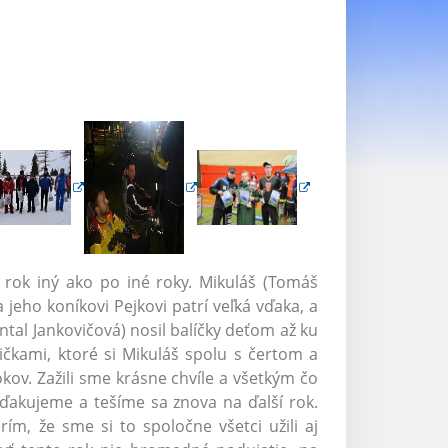
o rok iný ako po iné roky. Mikuláš (Tomáš
jeho koníkovi Pejkovi patrí veľká vďaka, a
al Jankovičová) nosil balíčky deťom až ku
čkami, ktoré si Mikuláš spolu s čertom a
ov. Zažili sme krásne chvíle a všetkým čo
 ďakujeme a tešíme sa znova na ďalší rok.
m, že sme si to spoločne všetci užili aj