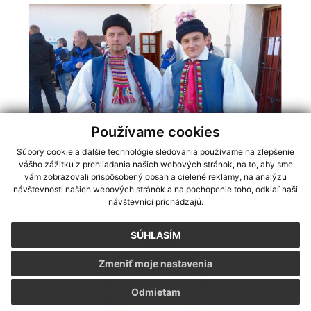
Používame cookies
Súbory cookie a ďalšie technológie sledovania používame na zlepšenie
vášho zážitku z prehliadania našich webových stránok, na to, aby sme
vám zobrazovali prispôsobený obsah a cielené reklamy, na analýzu
17.12.2012
návštevnosti našich webových stránok a na pochopenie toho, odkiaľ naši
návštevníci prichádzajú.
Štôlska koštofka a psie záprahy r. 2012
SÚHLASÍM
Zmeniť moje nastavenia
Odmietam