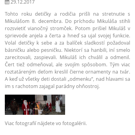
29.12.2017
Tohto roku detičky a rodičia prišli na stretnutie s
Mikulášom 8. decembra. Do príchodu Mikuláša stihli
rozsvietiť vianočný stromček. Potom prišiel Mikuláš v
sprievode anjela a čerta a hneď sa ujal svojej funkcie.
Volal detičky k sebe a za balíček sladkostí požadoval
básničku alebo pesničku. Niektorí sa hanbili, iní smelo
zarecitovali, zaspievali. Mikuláš ich chválil a odmenil.
Čert tiež odmeňoval, ale svojím spôsobom. Tým viac
roztatáreným deťom kreslil čierne ornamenty na tvár.
A keď už všetky deti dostali „odmenku“, nad hlavami sa
im s rachotom zajagal parádny ohňostroj.
Viac fotografií nájdete vo fotogalérii.