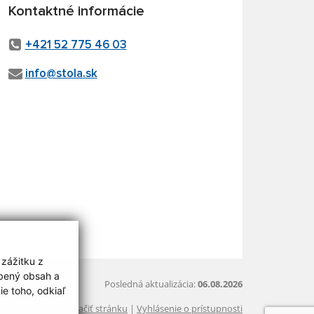
Kontaktné informácie
+421 52 775 46 03
info@stola.sk
 zážitku z
obený obsah a
Posledná aktualizácia:
06.08.2026
e toho, odkiaľ
Vytlačiť stránku
|
Vyhlásenie o prístupnosti