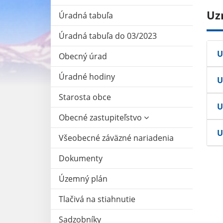
Uz
Úradná tabuľa
Úradná tabuľa do 03/2023
U
Obecný úrad
Úradné hodiny
U
Starosta obce
U
Obecné zastupiteľstvo
U
Všeobecné záväzné nariadenia
Dokumenty
Územný plán
Tlačivá na stiahnutie
Sadzobníky