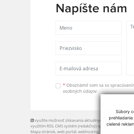
Napíšte nám
*
Oboznámil som sa so
spracúvan
osobných údajov
Súbory co
prehliadania
využite možnosť získavania aktuálnych informácií s
cielené rekla
využitím RSS
, CMS systém (redakčný) systém ECHELON 2,
Mapa stránok
,
web portál
,
webhosting
,
webex.digital, s.r.o