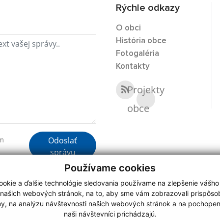
Rýchle odkazy
O obci
História obce
Fotogaléria
Kontakty
Projekty
obce
Odoslať
ím
správu
Používame cookies
okie a ďalšie technológie sledovania používame na zlepšenie vášho
 našich webových stránok, na to, aby sme vám zobrazovali prispôs
my, na analýzu návštevnosti našich webových stránok a na pochopeni
webdesign
|
naši návštevníci prichádzajú.
.
,