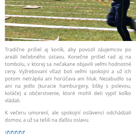
Tradične prišiel aj koník, aby povozil záujemcov po
areáli liečebného ústavu. Konečne prišiel rad aj na
tombolu, v ktorej sa nečakane objavili veľmi hodnotné
ceny. Vyžrebovaní víťazi boli veľmi spokojní a už ich
potom netrápila ani horúčava ani hluk. Nezabudlo sa
ani na jedlo (kuracie hamburgery, šišky s polevou,
koláče) a občerstvenie, ktoré mohli deti vypiť koľko
vládali.
K večeru umorení, ale spokojní oslávenci odchádzali
domov, a už sa tešili na ďalšiu oslavu.