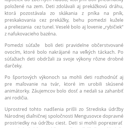
položené na zem. Deti zdolávali aj prekážkovú dráhu,
ktorá pozostávala zo skákania z pníka na pník,
preskakovania cez prekážky, behu pomedzi kužele
a preliezania cez tunel. Veselé bolo aj lovenie „rybičiek“
z nafukovacieho bazéna.
Pomedzi súťaže boli deti pravidelne občerstvované
ovocím, ktoré bolo nakrájané na veľkých táckach. Po
súťažiach deti obdržali za svoje výkony rôzne drobné
darčeky.
Po športových výkonoch sa mohli deti rozhodnúť aj
pre maľovanie na tvár, ktoré im urobili skúsené
animátorky. Záujemcov bolo dosť a nedali sa zahanbiť
ani rodičia.
Uprostred tohto nadšenia prišli zo Strediska údržby
Národnej diaľničnej spoločnosti Mengusovce dopravné
prostriedky na údržbu ciest. Deti si mohli poprezerať