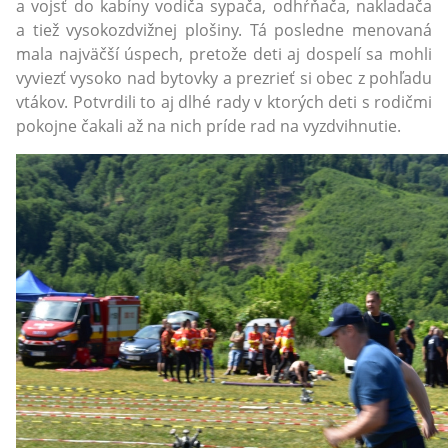
a vojsť do kabíny vodiča sypača, odhŕňača, nakladača
a tiež vysokozdvižnej plošiny. Tá posledne menovaná
mala najväčší úspech, pretože deti aj dospelí sa mohli
vyviezť vysoko nad bytovky a prezrieť si obec z pohľadu
vtákov. Potvrdili to aj dlhé rady v ktorých deti s rodičmi
pokojne čakali až na nich príde rad na vyzdvihnutie.