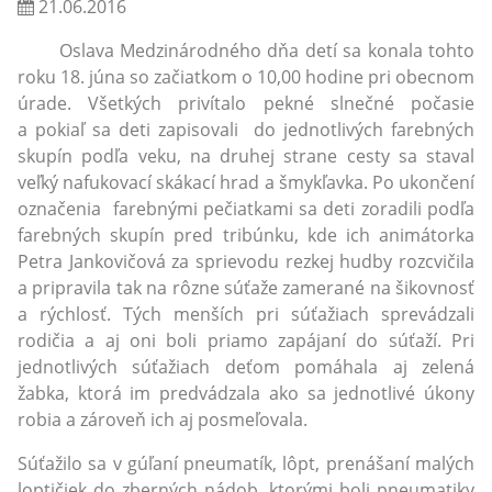
21.06.2016
Oslava Medzinárodného dňa detí sa konala tohto
roku 18. júna so začiatkom o 10,00 hodine pri obecnom
úrade. Všetkých privítalo pekné slnečné počasie
a pokiaľ sa deti zapisovali do jednotlivých farebných
skupín podľa veku, na druhej strane cesty sa staval
veľký nafukovací skákací hrad a šmykľavka. Po ukončení
označenia farebnými pečiatkami sa deti zoradili podľa
farebných skupín pred tribúnku, kde ich animátorka
Petra Jankovičová za sprievodu rezkej hudby rozcvičila
a pripravila tak na rôzne súťaže zamerané na šikovnosť
a rýchlosť. Tých menších pri súťažiach sprevádzali
rodičia a aj oni boli priamo zapájaní do súťaží. Pri
jednotlivých súťažiach deťom pomáhala aj zelená
žabka, ktorá im predvádzala ako sa jednotlivé úkony
robia a zároveň ich aj posmeľovala.
Súťažilo sa v gúľaní pneumatík, lôpt, prenášaní malých
loptičiek do zberných nádob, ktorými boli pneumatiky