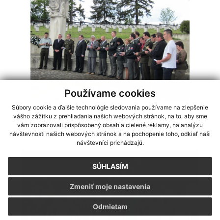
Používame cookies
Súbory cookie a ďalšie technológie sledovania používame na zlepšenie
19.11.2011
vášho zážitku z prehliadania našich webových stránok, na to, aby sme
vám zobrazovali prispôsobený obsah a cielené reklamy, na analýzu
Ekumenická spomienková slávnosť - 19.5.2011
návštevnosti našich webových stránok a na pochopenie toho, odkiaľ naši
návštevníci prichádzajú.
SÚHLASÍM
Zmeniť moje nastavenia
Odmietam