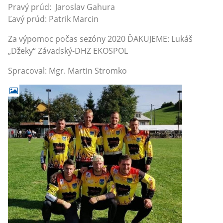
Pravý prúd: Jaroslav Gahura
Ľavý prúd: Patrik Marcin
Za výpomoc počas sezóny 2020 ĎAKUJEME: Lukáš
„Džeky“ Závadský-DHZ EKOSPOL
Spracoval: Mgr. Martin Stromko