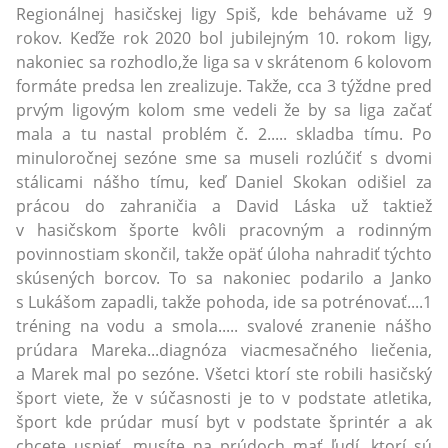
Regionálnej hasičskej ligy Spiš, kde behávame už 9
rokov. Keďže rok 2020 bol jubilejným 10. rokom ligy,
nakoniec sa rozhodlo,že liga sa v skrátenom 6 kolovom
formáte predsa len zrealizuje. Takže, cca 3 týždne pred
prvým ligovým kolom sme vedeli že by sa liga začať
mala a tu nastal problém č. 2..... skladba tímu. Po
minuloročnej sezóne sme sa museli rozlúčiť s dvomi
stálicami nášho tímu, keď Daniel Skokan odišiel za
prácou do zahraničia a David Láska už taktiež
v hasičskom športe kvôli pracovným a rodinným
povinnostiam skončil, takže opäť úloha nahradiť týchto
skúsených borcov. To sa nakoniec podarilo a Janko
s Lukášom zapadli, takže pohoda, ide sa potrénovať....1
tréning na vodu a smola..... svalové zranenie nášho
prúdara Mareka...diagnóza viacmesačného liečenia,
a Marek mal po sezóne. Všetci ktorí ste robili hasičský
šport viete, že v súčasnosti je to v podstate atletika,
šport kde prúdar musí byt v podstate šprintér a ak
chcete uspieť, musíte na prúdoch mať ľudí, ktorí sú