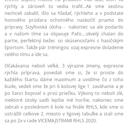
rýchly a zároveň to vedia trafiť...Ak sme sezónu
nechceli zabaliť, išlo sa hľadať, rýchleho a v podstate
hotového prúdara ochotného naskočiť priamo do
prípravy. Sizyfovská úloha - nakoniec sa ale podarilo
a v našom tíme sa objavuje Paťo....skvelý chalan do
partie, perfektný bežec so skúsenosťami s hasičským
športom. Takže pár tréningov, ozaj expresne doladenie
celého tímu a ide sa.
Očakávania neboli veľké, 3 výrazne zmeny, expresne
rýchla príprava, povedali sme si, že si proste do
každého štartu dáme maximum a uvidíme čo z toho
bude, vedeli sme že pri 6 kolovej lige 1 zaváhanie a je
po šanci bojovať o prvú priečku. Výkony to neboli zlé,
niektoré útoky sadli lepšie iné horšie, nakoniec sme
zabrali v poslednom 6 kole na finále RHLS, kde sme si
ustrážili celkove 2. miesto v ligovej tabuľke a stali sme
sa po 2x v rade VICEMAJSTRAMI RHLS 2020.