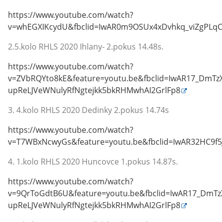
https://www.youtube.com/watch?
v=whEGXIKcydU&fbclid=IwAR0m9OSUx4xDvhkq_viZgPLqC
2.5.kolo RHLS 2020 Ihlany- 2.pokus 14.48s.
https://www.youtube.com/watch?
v=ZVbRQYto8kE&feature=youtu.be&fbclid=IwAR17_DmTzX
upReLJVeWNulyRfNgtejkk5bkRHMwhAI2GrlFp8
3. 4.kolo RHLS 2020 Dedinky 2.pokus 14.74s
https://www.youtube.com/watch?
v=T7WBxNcwyGs&feature=youtu.be&fbclid=IwAR32HC9f
4. 1.kolo RHLS 2020 Huncovce 1.pokus 14.87s.
https://www.youtube.com/watch?
v=9QrToGdtB6U&feature=youtu.be&fbclid=IwAR17_DmTzX
upReLJVeWNulyRfNgtejkk5bkRHMwhAI2GrlFp8