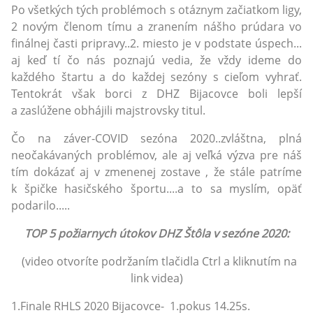
Po všetkých tých problémoch s otáznym začiatkom ligy,
2 novým členom tímu a zranením nášho prúdara vo
finálnej časti pripravy..2. miesto je v podstate úspech...
aj keď tí čo nás poznajú vedia, že vždy ideme do
každého štartu a do každej sezóny s cieľom vyhrať.
Tentokrát však borci z DHZ Bijacovce boli lepší
a zaslúžene obhájili majstrovsky titul.
Čo na záver-COVID sezóna 2020..zvláštna, plná
neočakávaných problémov, ale aj veľká výzva pre náš
tím dokázať aj v zmenenej zostave , že stále patríme
k špičke hasičského športu....a to sa myslím, opäť
podarilo.....
TOP 5 požiarnych útokov DHZ Štôla v sezóne 2020:
(video otvoríte podržaním tlačidla Ctrl a kliknutím na
link videa)
1.Finale RHLS 2020 Bijacovce- 1.pokus 14.25s.