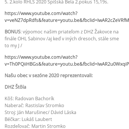
5. 2.kolo RHLS 2020 Spišská Bela 2.pokus 15,19s.
https://www.youtube.com/watch?
v=veNZ7dpRdfs&feature=youtu.be&fbclid=IwAR2cZeVRf
BONUS
: výpomoc našim priateľom z DHZ Žakovce na
finále OHL Sabinov /aj keď v iných dresoch, stále sme
to my J /
https://www.youtube.com/watch?
v=Th0PQiiHBGs&feature=youtu.be&fbclid=IwAR2u0WxqiP
Našu obec v sezóne 2020 reprezentovali:
DHZ Štôla
Kôš: Radovan Bachorík
Naberač: Rastislav Stromko
Stroj: Ján Marušinec/ Dávid Láska
Béčkar: Lukáš Laubert
Rozdeľovač: Martin Stromko