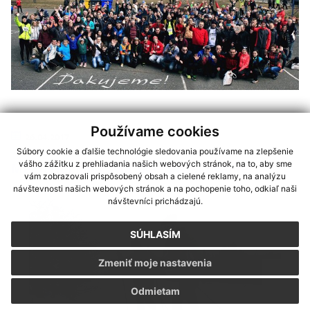
Používame cookies
26.04.2017
Súbory cookie a ďalšie technológie sledovania používame na zlepšenie
vášho zážitku z prehliadania našich webových stránok, na to, aby sme
Memoriál Jána Svočáka - poďakovanie
vám zobrazovali prispôsobený obsah a cielené reklamy, na analýzu
návštevnosti našich webových stránok a na pochopenie toho, odkiaľ naši
návštevníci prichádzajú.
SÚHLASÍM
Zmeniť moje nastavenia
Odmietam