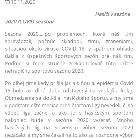
10.11.2020
Hasiči v sezóne
2020 /COVID season/
Sezóna 2020.....po problémoch, ktoré náš tím
sprevádzali, počnúc skladbou tímu, zraneniami,
situáciou okolo vírusu COVID 19, v spätnom ohľade
ďalšia z úspešných športových sezón pre náš tím.
Poďme si teda stručne zrekapitulovať túto určite
netradičnú športovú sezónu 2020.
Po dlhej zime kedy prišla jar a s ňou aj epidémia Covid
19 bolo asi dlhú dobu odstavený na vedľajšiu koľaj.
Obmedzenia sa dotkli aj hasičského športu, a my sme
v podstate ešte mesiac pred štartom ligy nevedeli, či sa
vôbec liga začne, a ako to s hasičským športom
nakoniec bude v sezóne 2020 vyzerať. Mnoho
hasičských líg na Slovensku vôbec sezónu 2020
nezačalo, a my sme čakali na to ako sa rozhodne výbor