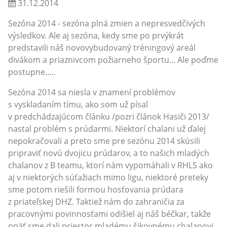
31.12.2014
Sezóna 2014 - sezóna plná zmien a nepresvedčivých
výsledkov. Ale aj sezóna, kedy sme po prvýkrát
predstavili náš novovybudovaný tréningový areál
divákom a priaznivcom požiarneho športu... Ale poďme
postupne.....
Sezóna 2014 sa niesla v znamení problémov
s vyskladaním tímu, ako som už písal
v predchádzajúcom článku /pozri článok Hasiči 2013/
nastal problém s prúdarmi. Niektorí chalani už ďalej
nepokračovali a preto sme pre sezónu 2014 skúsili
pripraviť novú dvojicu prúdarov, a to našich mladých
chalanov z B teamu, ktorí nám vypomáhali v RHLS ako
aj v niektorých súťažiach mimo ligu, niektoré preteky
sme potom riešili formou hosťovania prúdara
z priateľskej DHZ. Taktiež nám do zahraničia za
pracovnými povinnosťami odišiel aj náš béčkar, takže
opäť sme dali priestor mladému šikovnému chalanovi,