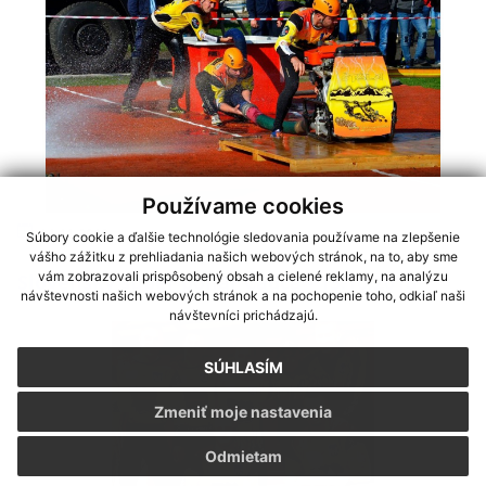
Používame cookies
14.11.2018
Súbory cookie a ďalšie technológie sledovania používame na zlepšenie
vášho zážitku z prehliadania našich webových stránok, na to, aby sme
vám zobrazovali prispôsobený obsah a cielené reklamy, na analýzu
Slovenský super pohár Čadca - 13.10.2018
návštevnosti našich webových stránok a na pochopenie toho, odkiaľ naši
návštevníci prichádzajú.
SÚHLASÍM
Zmeniť moje nastavenia
Odmietam