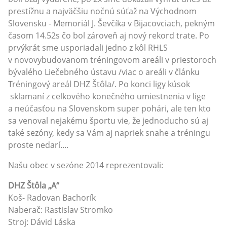
prestížnu a najväčšiu nočnú súťaž na Východnom
Slovensku - Memoriál J. Ševčíka v Bijacovciach, pekným
časom 14.52s čo bol zároveň aj nový rekord trate. Po
prvýkrát sme usporiadali jedno z kôl RHLS
v novovybudovanom tréningovom areáli v priestoroch
bývalého Liečebného ústavu /viac o areáli v článku
Tréningový areál DHZ Štôla/. Po konci ligy kúsok
sklamaní z celkového konečného umiestnenia v lige
a neúčasťou na Slovenskom super pohári, ale ten kto
sa venoval nejakému športu vie, že jednoducho sú aj
také sezóny, kedy sa Vám aj napriek snahe a tréningu
proste nedarí....
Našu obec v sezóne 2014 reprezentovali:
DHZ Štôla „A“
Koš- Radovan Bachorík
Naberač: Rastislav Stromko
Stroj: Dávid Láska