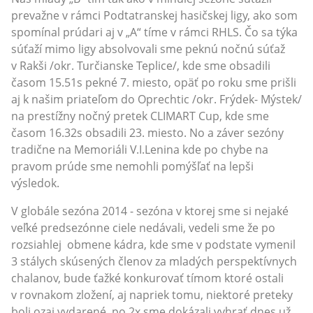
prevažne v rámci Podtatranskej hasičskej ligy, ako som
spomínal prúdari aj v „A“ tíme v rámci RHLS. Čo sa týka
súťaží mimo ligy absolvovali sme peknú nočnú súťaž
v Rakši /okr. Turčianske Teplice/, kde sme obsadili
časom 15.51s pekné 7. miesto, opäť po roku sme prišli
aj k našim priateľom do Oprechtic /okr. Frýdek- Mýstek/
na prestížny nočný pretek CLIMART Cup, kde sme
časom 16.32s obsadili 23. miesto. No a záver sezóny
tradične na Memoriáli V.I.Lenina kde po chybe na
pravom prúde sme nemohli pomýšľať na lepši
výsledok.
V globále sezóna 2014 - sezóna v ktorej sme si nejaké
veľké predsezónne ciele nedávali, vedeli sme že po
rozsiahlej obmene kádra, kde sme v podstate vymenil
3 stálych skúsených členov za mladých perspektívnych
chalanov, bude ťažké konkurovať tímom ktoré ostali
v rovnakom zložení, aj napriek tomu, niektoré preteky
boli ozaj vydarené, po 2x sme dokázali vyhrať dnes už