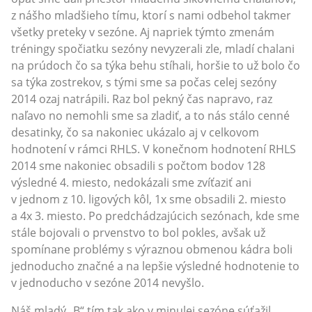
z nášho mladšieho tímu, ktorí s nami odbehol takmer
všetky preteky v sezóne. Aj napriek týmto zmenám
tréningy spočiatku sezóny nevyzerali zle, mladí chalani
na prúdoch čo sa týka behu stíhali, horšie to už bolo čo
sa týka zostrekov, s tými sme sa počas celej sezóny
2014 ozaj natrápili. Raz bol pekný čas napravo, raz
naľavo no nemohli sme sa zladiť, a to nás stálo cenné
desatinky, čo sa nakoniec ukázalo aj v celkovom
hodnotení v rámci RHLS. V konečnom hodnotení RHLS
2014 sme nakoniec obsadili s počtom bodov 128
výsledné 4. miesto, nedokázali sme zvíťaziť ani
v jednom z 10. ligových kôl, 1x sme obsadili 2. miesto
a 4x 3. miesto. Po predchádzajúcich sezónach, kde sme
stále bojovali o prvenstvo to bol pokles, avšak už
spomínane problémy s výraznou obmenou kádra boli
jednoducho značné a na lepšie výsledné hodnotenie to
v jednoducho v sezóne 2014 nevyšlo.
Náš mladý „B“ tím tak ako v minulej sezóne súťažil