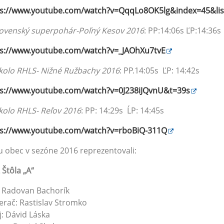
ps://www.youtube.com/watch?v=QqqLo8OK5lg&index=45&lis
lovenský superpohár-Poľný Kesov 2016
: PP:14:06s ĽP:14:36s
ps://www.youtube.com/watch?v=_JAOhXu7tvE
kolo RHLS- Nižné Ružbachy 2016
: PP.14:05s ĽP: 14:42s
ps://www.youtube.com/watch?v=0J238iJQvnU&t=39s
kolo RHLS- Reľov 2016
: PP: 14:29s ĹP: 14:45s
ps://www.youtube.com/watch?v=rboBiQ-311Q
 obec v sezóne 2016 reprezentovali:
Štôla „A“
 Radovan Bachorík
rač: Rastislav Stromko
j: Dávid Láska