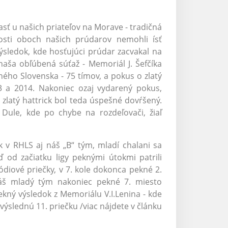
ť u našich priateľov na Morave - tradičná
sti oboch našich prúdarov nemohli ísť
ýsledok, kde hosťujúci prúdar zacvakal na
aša obľúbená súťaž - Memoriál J. Šefčíka
ného Slovenska - 75 tímov, a pokus o zlatý
13 a 2014. Nakoniec ozaj vydarený pokus,
zlatý hattrick bol teda úspešné dovŕšený.
 Dule, kde po chybe na rozdeľovači, žiaľ
v RHLS aj náš „B“ tým, mladí chalani sa
ď od začiatku ligy peknými útokmi patrili
pódiové priečky, v 7. kole dokonca pekné 2.
áš mladý tým nakoniec pekné 7. miesto
kný výsledok z Memoriálu V.I.Lenina - kde
výslednú 11. priečku /viac nájdete v článku