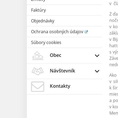
v čl
Faktúry
Z ďa
noč
Objednávky
v ko
Ochrana osobných údajov
zákl
v Bi
Súbory cookies
hatt
s vý
Obec
Záve
ned
Návštevník
Ako 
v si
Kontakty
k ši
mie
a po
v ko
Memo