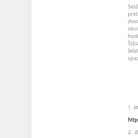
Sezó
pret
dvoc
obci
hodi
Štôl
žela
spad
1.
Me
htt
2.
8