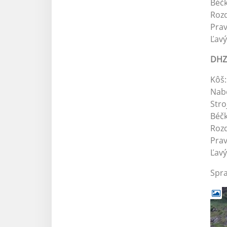
Béčk
Rozd
Prav
Ľavý
DHZ 
Kôš
Nabe
Stro
Béčk
Rozd
Pra
Ľavý
Spra