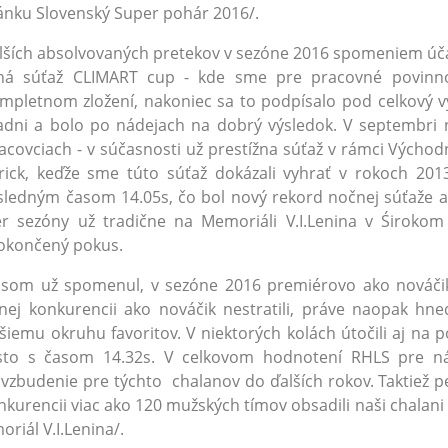
ánku Slovenský Super pohár 2016/.
lších absolvovaných pretekov v sezóne 2016 spomeniem účas
ná súťaž CLIMART cup - kde sme pre pracovné povinno
mpletnom zložení, nakoniec sa to podpísalo pod celkový v
adni a bolo po nádejach na dobrý výsledok. V septembri n
jacovciach - v súčasnosti už prestížna súťaž v rámci Východ
rick, keďže sme túto súťaž dokázali vyhrať v rokoch 20
sledným časom 14.05s, čo bol nový rekord nočnej súťaže a 
r sezóny už tradične na Memoriáli V.I.Lenina v Śirokom
okončený pokus.
som už spomenul, v sezóne 2016 premiérovo ako nováčik 
lnej konkurencii ako nováčik nestratili, práve naopak hne
ršiemu okruhu favoritov. V niektorých kolách útočili aj na 
sto s časom 14.32s. V celkovom hodnotení RHLS pre n
vzbudenie pre týchto chalanov do ďalších rokov. Taktiež pe
nkurencii viac ako 120 mužských tímov obsadili naši chalani 
riál V.I.Lenina/.