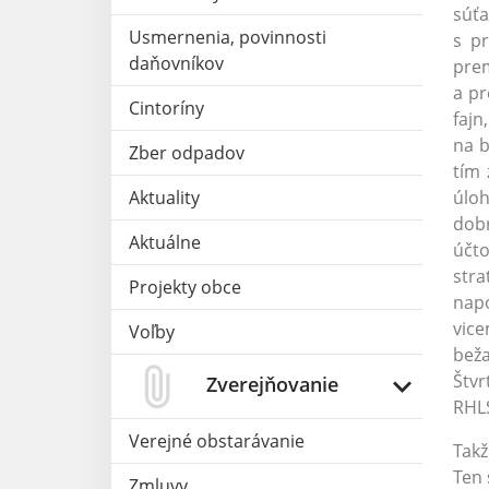
súť
Usmernenia, povinnosti
s p
daňovníkov
prem
a pr
Cintoríny
fajn
na b
Zber odpadov
tím 
Aktuality
úloh
dobr
Aktuálne
účto
stra
Projekty obce
napo
vice
Voľby
beža
Štvr
Zverejňovanie
RHL
Verejné obstarávanie
Takž
Ten 
Zmluvy