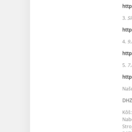
htt
3.
S
htt
4.
9.
htt
5.
7.
htt
Našu
DHZ 
Kôš:
Nabe
Stro