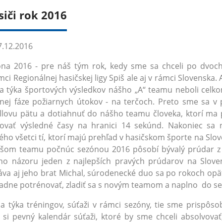
siči rok 2016
.12.2016
na 2016 - pre náš tým rok, kedy sme sa chceli po dvoch
mci Regionálnej hasičskej ligy Spiš ale aj v rámci Slovensk
a týka športových výsledkov nášho „A“ teamu neboli celkom 
lnej fáze požiarnych útokov - na terčoch. Preto sme sa v 
llovu pätu a dotiahnuť do nášho teamu človeka, ktorí ma 
kovať výsledné časy na hranici 14 sekúnd. Nakoniec s
ého všetci tí, ktorí majú prehľad v hasičskom športe na Slo
ašom teamu počnúc sezónou 2016 pôsobí bývalý prúdar z 
ho názoru jeden z najlepších pravých prúdarov na Slov
va aj jeho brat Michal, súrodenecké duo sa po rokoch opäť 
adne potrénovať, zladiť sa s novým teamom a naplno do se
a týka tréningov, súťaži v rámci sezóny, tie sme prispôso
si pevný kalendár súťaži, ktoré by sme chceli absolvovať