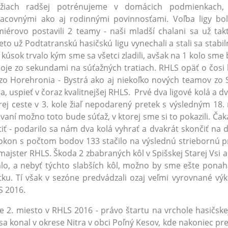
ažiach radšej potrénujeme v domácich podmienkach,
racovnými ako aj rodinnými povinnosťami. Voľba ligy bo
iérovo postavili 2 teamy - naši mladší chalani sa už tak
eto už Podtatranskú hasičskú ligu vynechali a stali sa stabi
, kúsok trvalo kým sme sa všetci zladili, avšak na 1 kolo sme 
oje zo sekundami na súťažných tratiach. RHLS opäť o čosi kv
zo Horehronia - Bystrá ako aj niekoľko nových teamov zo 
a, uspieť v čoraz kvalitnejšej RHLS. Prvé dva ligové kolá a d
ej ceste v 3. kole žiaľ nepodarený pretek s výsledným 18
vaní možno toto bude súťaž, v ktorej sme si to pokazili. Čak
tiť - podarilo sa nám dva kolá vyhrať a dvakrát skončiť 
kon s počtom bodov 133 stačilo na výslednú striebornú pr
majster RHLS. Škoda 2 zbabraných kôl v Spišskej Starej Vsi 
lo, a nebyť týchto slabších kôl, možno by sme ešte ponah
tku. Tí však v sezóne predvádzali ozaj veľmi vyrovnané výko
S 2016.
e 2. miesto v RHLS 2016 - právo štartu na vrchole hasičsk
sa konal v okrese Nitra v obci Poľný Kesov, kde nakoniec pr