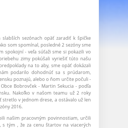
 slabších sezónach opäť zaradiť k špičke
a. Ako som spomínal, posledné 2 sezóny sme
spokojní - veľa súťaži sme si pokazili vo
priebehu zimy pokúšali vyriešiť túto našu
predpoklady na to aby, sme opäť dokázali
a nám podarilo dohodnúť sa s prúdarom,
vensku poznajú, alebo o ňom určite počuli -
Obce Bobrovček - Martin Sekucia - podľa
ensku. Nakoľko v našom teamu už 2 roky
stretlo v jednom drese, a ostávalo už len
zóny 2016.
bili našim pracovným povinnostiam, určili
, s tým , že za cenu štartov na viacerých