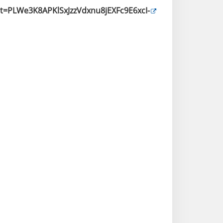
t=PLWe3K8APKlSxJzzVdxnu8jEXFc9E6xcI-