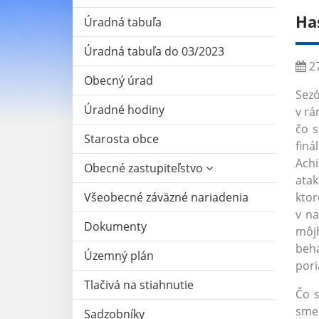
Ha
Úradná tabuľa
Úradná tabuľa do 03/2023
27
Obecný úrad
Sezó
Úradné hodiny
v rá
čo s
Starosta obce
finá
Achi
Obecné zastupiteľstvo
ata
Všeobecné záväzné nariadenia
ktor
v n
Dokumenty
môj
behá
Územný plán
pori
Tlačivá na stiahnutie
Čo s
sme 
Sadzobníky