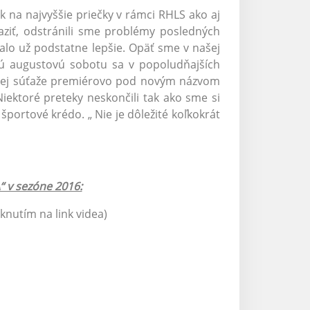
 na najvyššie priečky v rámci RHLS ako aj
ťaziť, odstránili sme problémy posledných
alo už podstatne lepšie. Opäť sme v našej
uhú augustovú sobotu sa v popoludňajších
čskej súťaže premiérovo pod novým názvom
Niektoré preteky neskončili tak ako sme si
 športové krédo. „ Nie je dôležité koľkokrát
“ v sezóne 2016:
iknutím na link videa)