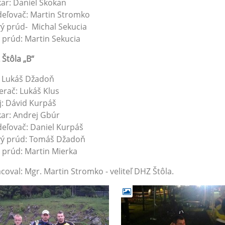
ar: Daniel Skokan
eľovač: Martin Stromko
ý prúd- Michal Sekucia
 prúd: Martin Sekucia
Štôla „B“
: Lukáš Džadoň
rač: Lukáš Klus
j: Dávid Kurpáš
ar: Andrej Gbúr
eľovač: Daniel Kurpáš
vý prúd: Tomáš Džadoň
 prúd: Martin Mierka
coval: Mgr. Martin Stromko - veliteľ DHZ Štôla.