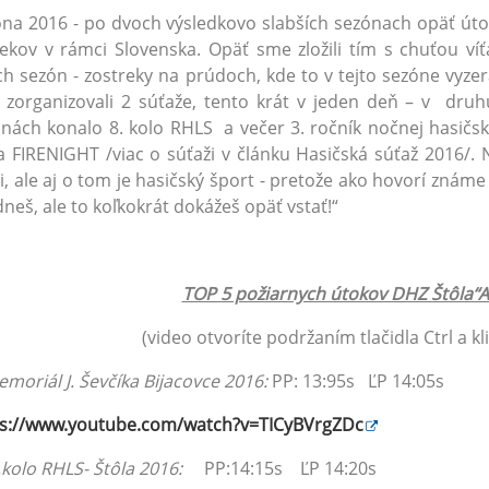
na 2016 - po dvoch výsledkovo slabších sezónach opäť útok
ekov v rámci Slovenska. Opäť sme zložili tím s chuťou ví
h sezón - zostreky na prúdoch, kde to v tejto sezóne vyzer
 zorganizovali 2 súťaže, tento krát v jeden deň – v dr
nách konalo 8. kolo RHLS a večer 3. ročník nočnej hasi
a FIRENIGHT /viac o súťaži v článku Hasičská súťaž 2016/. 
li, ale aj o tom je hasičský šport - pretože ako hovorí známe
neš, ale to koľkokrát dokážeš opäť vstať!“
TOP 5 požiarnych útokov DHZ Štôla“A
(video otvoríte podržaním tlačidla Ctrl a kl
moriál J. Ševčíka Bijacovce 2016:
PP: 13:95s ĽP 14:05s
ps://www.youtube.com/watch?v=TICyBVrgZDc
.kolo RHLS- Štôla 2016:
PP:14:15s ĽP 14:20s