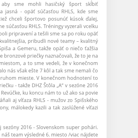
 aby sme mohli hasičský šport skĺbiť
la jasná - opäť súčasťou RHLS, kde sme
tiež chceli športovo posunúť kúsok ďalej,
lne súčasťou RHLS. Tréningy vyzerali vcelku
boli pripravení a tešili sme sa po roku opäť
alitnejšia, pribudli nové teamy – kvalitný
Spiša a Gemeru, takže opäť o niečo ťažšia
ve bronzové priečky naznačovali, že to je na
. miestom, a to sme vedeli, že v konečnom
alo nás však ešte 7 kôl a tak sme nemali čo
na druhom mieste. V konečnom hodnotení to
iečku - takže DHZ Štôla „A“ v sezóne 2016
a Revúčke, ku koncu nám to už ako sa povie
áňali aj víťaza RHLS - mužov zo Spišského
ny, málokedy kazili a tak zaslúžené víťazi
ej sezóny 2016 - Slovenskom super pohári.
e náš team výsledné 6. miesto /viac nájdete