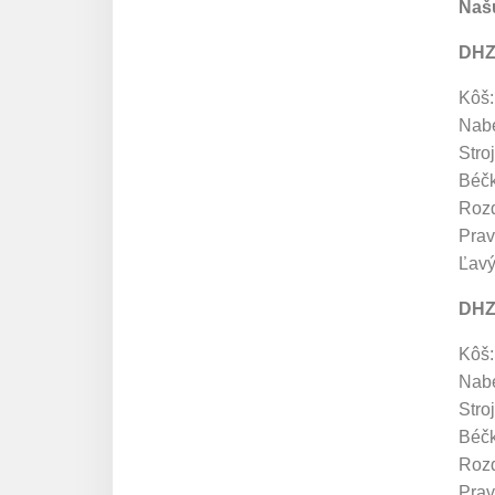
Našu
DHZ
Kôš:
Nabe
Stro
Béčk
Rozd
Prav
Ľavý
DHZ
Kôš:
Nabe
Stro
Béčk
Rozd
Prav