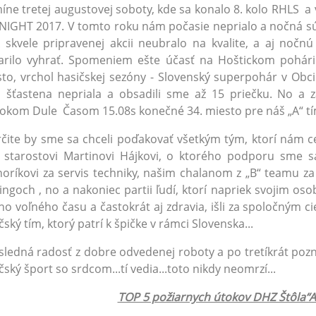
íne tretej augustovej soboty, kde sa konalo 8. kolo RHLS a 
NIGHT 2017. V tomto roku nám počasie neprialo a nočná súť
 skvele pripravenej akcii neubralo na kvalite, a aj noč
rilo vyhrať. Spomeniem ešte účasť na Hoštickom pohári 
to, vrchol hasičskej sezóny - Slovenský superpohár v Obci K
šťastena nepriala a obsadili sme až 15 priečku. No a z
rokom Dule Časom 15.08s konečné 34. miesto pre náš „A“ tí
te by sme sa chceli poďakovať všetkým tým, ktorí nám c
 starostovi Martinovi Hájkovi, o ktorého podporu sme s
oríkovi za servis techniky, našim chalanom z „B“ teamu za
ingoch , no a nakoniec partii ľudí, ktorí napriek svojim o
ho voľného času a častokrát aj zdravia, išli za spoločným 
čský tím, ktorý patrí k špičke v rámci Slovenska...
sledná radosť z dobre odvedenej roboty a po tretíkrát poznať
čský šport so srdcom...tí vedia...toto nikdy neomrzí...
TOP 5 požiarnych útokov DHZ Štôla“A