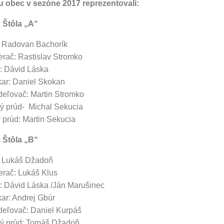
 obec v sezóne 2017 reprezentovali:
 Štôla „A“
 Radovan Bachorík
rač: Rastislav Stromko
j: Dávid Láska
ar: Daniel Skokan
eľovač: Martin Stromko
ý prúd- Michal Sekucia
 prúd: Martin Sekucia
 Štôla „B“
 Lukáš Džadoň
rač: Lukáš Klus
j: Dávid Láska /Ján Marušinec
ar: Andrej Gbúr
eľovač: Daniel Kurpáš
ý prúd: Tomáš Džadoň