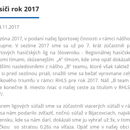
siči rok 2017
.11.2017
na 2017, v podaní našej športovej činnosti v rámci nášho
upne. V sezóne 2017 sme sa už po 7. krát zúčastnili pr
tových hasičských líg na Slovensku - Regionálnej hasičske
omi tímami, skúsenejším „A“ tímom, kde sme opäť dokázali 
šími nasledovníkmi z nášho „B“ teamu, ktoré však taktiež 
si pred sezónou priali, snažili sme sa bežať vyrovnane celý
lkového triumfu v rámci RHLS pre rok 2017. Náš „B team
ge konečne 8. miesto /viac o našej ceste za titulom v RH
/.
m ligových súťaží sme sa zúčastnili viacerých súťaží v r
sa nám podarilo zvíťaziť, nočnú súťaž v Bijacovciach, na
ensku, kde sa nám darí, dokázali sme ju vyhrať už 3x, v to
čkou so stratou 0.26s na víťaza. Opäť sme v našej obci