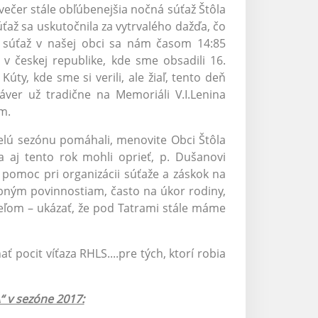
večer stále obľúbenejšia nočná súťaž Štôla
až sa uskutočnila za vytrvalého dažďa, čo
nú súťaž v našej obci sa nám časom 14:85
v českej republike, kde sme obsadili 16.
úty, kde sme si verili, ale žiaľ, tento deň
áver už tradične na Memoriáli V.I.Lenina
m.
elú sezónu pomáhali, menovite Obci Štôla
a aj tento rok mohli oprieť, p. Dušanovi
 pomoc pri organizácii súťaže a záskok na
sobným povinnostiam, často na úkor rodiny,
cieľom – ukázať, že pod Tatrami stále máme
 pocit víťaza RHLS....pre tých, ktorí robia
“ v sezóne 2017: