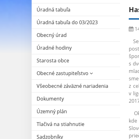
Ha
Úradná tabuľa
Úradná tabuľa do 03/2023
14
Obecný úrad
Sezó
Úradné hodiny
post
špor
Starosta obce
s dv
mlad
Obecné zastupiteľstvo
sme 
Všeobecné záväzné nariadenia
z ce
v li
Dokumenty
2017
Územný plán
Okre
kde 
Tlačivá na stiahnutie
Slov
prie
Sadzobníky