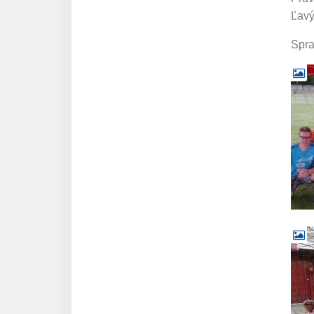
Ľavý
Spra