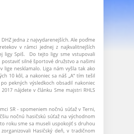
 DHZ jedna z najvydarenejších. Ale poďme
etekov v rámci jednej z najkvalitnejších
j ligy Spiš. Do tejto ligy sme vstupovali
postaviť silné športové družstvo a našimi
v lige nesklamalo. Liga nám vyšla tak ako
ch 10 kôl, a nakoniec sa náš „A“ tím tešil
 po pekných výsledkoch obsadil nakoniec
LS 2017 nájdete v článku Sme majstri RHLS
ámci SR - spomeniem nočnú súťaž v Terni,
jväčšiu nočnú hasičskú súťaž na východnom
mto roku sme sa museli uspokojiť s druhou
 zorganizovali Hasičský deň, v tradičnom