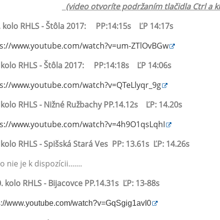
(video otvoríte podržaním tlačidla Ctrl a kl
. kolo RHLS - Štôla 2017: PP:14:15s ĽP 14:17s
ps://www.youtube.com/watch?v=um-ZTlOvBGw
 kolo RHLS - Štôla 2017:
PP:14:18s
ĽP 14:06s
ps://www.youtube.com/watch?v=QTeLlyqr_9g
. kolo RHLS - Nižné Ružbachy PP.14.12s ĽP: 14.20s
ps://www.youtube.com/watch?v=4h9O1qsLqhI
. kolo RHLS - Spišská Stará Ves PP: 13.61s ĽP: 14.26s
 nie je k dispozícii.......
0. kolo RHLS - Bijacovce PP.14.31s ĽP: 13-88s
s://www.youtube.com/watch?v=GqSgig1avI0