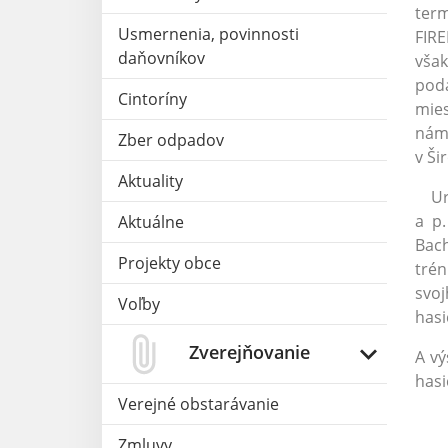
term
Usmernenia, povinnosti
FIRE
daňovníkov
však
poda
Cintoríny
mies
nám 
Zber odpadov
v Ši
Aktuality
Urči
a p.
Aktuálne
Bach
Projekty obce
trén
svoj
Voľby
hasi
Zverejňovanie
A vý
hasi
Verejné obstarávanie
Zmluvy