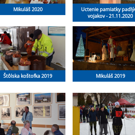
Mikuláš 2020
Uctenie pamiatky padlý
vojakov - 21.11.2020
Štôlska koštofka 2019
Mikuláš 2019