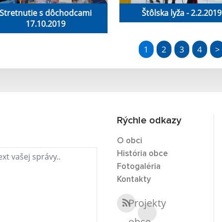
Stretnutie s dôchodcami
Štôlska lyža - 2.2.2019
17.10.2019
1
2
3
4
>
Rýchle odkazy
O obci
História obce
Fotogaléria
Kontakty
Projekty
obce