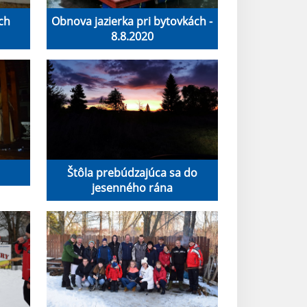
ch
Obnova jazierka pri bytovkách -
8.8.2020
Štôla prebúdzajúca sa do
jesenného rána