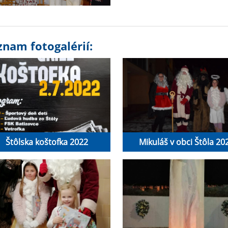
znam fotogalérií:
Štôlska koštofka 2022
Mikuláš v obci Štôla 20