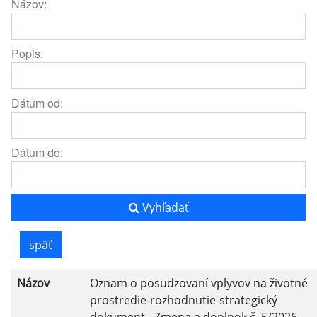
Názov:
Popis:
Dátum od:
Dátum do:
Vyhľadať
späť
Názov
Oznam o posudzovaní vplyvov na životné
prostredie-rozhodnutie-strategický
dokument-,,Zmena a doplnok č. 5/2026