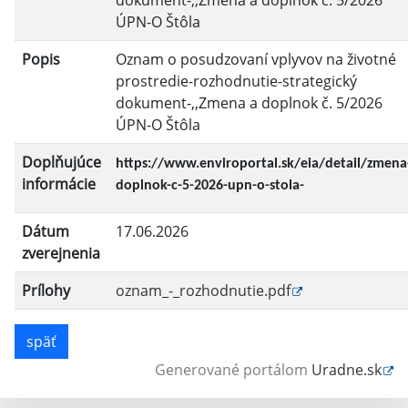
ÚPN-O Štôla
Popis
Oznam o posudzovaní vplyvov na životné
prostredie-rozhodnutie-strategický
dokument-,,Zmena a doplnok č. 5/2026
ÚPN-O Štôla
Doplňujúce
https://www.enviroportal.sk/eia/detail/zmena
informácie
doplnok-c-5-2026-upn-o-stola-
Dátum
17.06.2026
zverejnenia
Prílohy
oznam_-_rozhodnutie.pdf
späť
Generované portálom
Uradne.sk